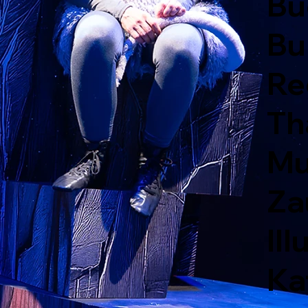
Bu
Bu
Re
Th
Mu
Za
Ill
Ka