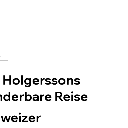
s
s Holgerssons
derbare Reise
weizer