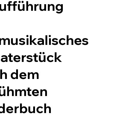
ufführung
 musikalisches
aterstück
h dem
ühmten
derbuch