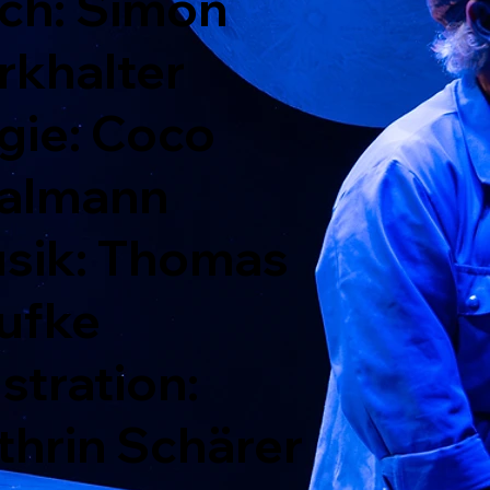
ch: Simon
rkhalter
gie: Coco
almann
sik: Thomas
ufke
ustration:
thrin Schärer