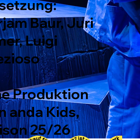
setzung:
rjam Baur, Juri
mer, Luigi
ezioso
ne Produktion
n anda Kids,
ison 25/26