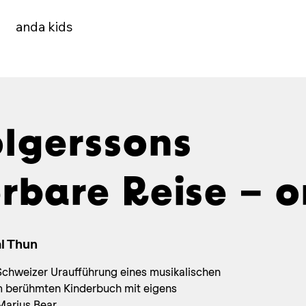
anda kids
olgerssons
bare Reise – o
l Thun
 Schweizer Uraufführung eines musikalischen
m berühmten Kinderbuch mit eigens
arius Bear.