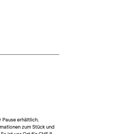
Pause erhältlich.
rmationen zum Stück und 
s ist vor Ort für CHF 8.– 