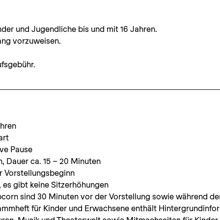
inder und Jugendliche bis und mit 16 Jahren.
gang vorzuweisen.
ufsgebühr.
hren
art
ive Pause
n, Dauer ca. 15 – 20 Minuten
r Vorstellungsbeginn
, es gibt keine Sitzerhöhungen
orn sind 30 Minuten vor der Vorstellung sowie während der 
mmheft für Kinder und Erwachsene enthält Hintergrundinfo
uren, Musik und Theaterwelt sowie Mitmachseiten für Kinder. E