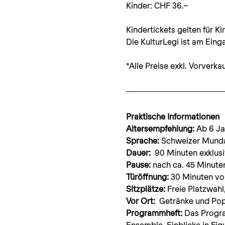
Kinder: CHF 36.–
Kindertickets gelten für K
Die KulturLegi ist am Ein
*Alle Preise exkl. Vorverka
Praktische Informationen
Altersempfehlung: 
Ab 6 Ja
Sprache: 
Schweizer Mund
Dauer: 
 90 Minuten exklus
Pause:
 nach ca. 45 Minute
Türöffnung: 
30 Minuten vo
Sitzplätze: 
Freie Platzwahl
Vor Ort:  
Getränke und Popc
Programmheft: 
Das Progra
Ensemble, Einblicke in Fig