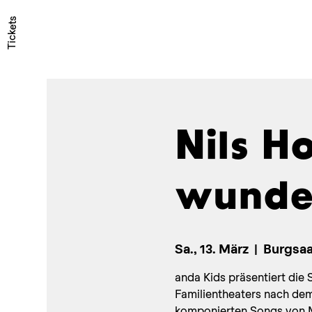
Tickets
Nils H
wunder
Sa., 13. März
  |  
Burgsaa
anda Kids präsentiert die
Familientheaters nach de
komponierten Songs von M