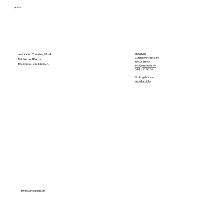
anda
anda Kids
verbindet Theater, Musik,
Zurlindenstrasse 59
Bücher und Kultur.
8003 Zürich
Erlebnisse, die bleiben.
info@andakids.ch
044 621 90 54
Ein Angebot von
anda famiglia
info@andakids.ch