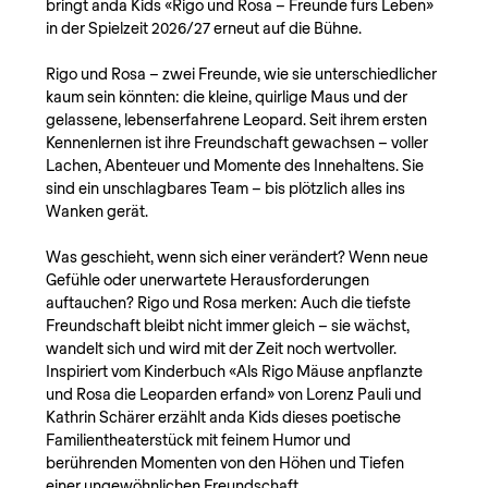
bringt anda Kids «Rigo und Rosa – Freunde fürs Leben» 
in der Spielzeit 2026/27 erneut auf die Bühne.
Rigo und Rosa – zwei Freunde, wie sie unterschiedlicher 
kaum sein könnten: die kleine, quirlige Maus und der 
gelassene, lebenserfahrene Leopard. Seit ihrem ersten 
Kennenlernen ist ihre Freundschaft gewachsen – voller 
Lachen, Abenteuer und Momente des Innehaltens. Sie 
sind ein unschlagbares Team – bis plötzlich alles ins 
Wanken gerät.
Was geschieht, wenn sich einer verändert? Wenn neue 
Gefühle oder unerwartete Herausforderungen 
auftauchen? Rigo und Rosa merken: Auch die tiefste 
Freundschaft bleibt nicht immer gleich – sie wächst, 
wandelt sich und wird mit der Zeit noch wertvoller.
Inspiriert vom Kinderbuch «Als Rigo Mäuse anpflanzte 
und Rosa die Leoparden erfand» von Lorenz Pauli und 
Kathrin Schärer erzählt anda Kids dieses poetische 
Familientheaterstück mit feinem Humor und 
berührenden Momenten von den Höhen und Tiefen 
einer ungewöhnlichen Freundschaft.